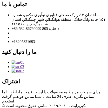
تماس با ما
ساختمان ۱۳، پارک صنعتی فناوری نوآوری مکس، شماره
۱۵۱ جاده وانگ‌جیانگ، منطقه هوانگدائو، شهر چینگدائو، استان
شاندونگ، چین ۲۶۶۵۱۰
info@florescence.cc
info85@florescence.cc
‎+18205321693‎
ما را دنبال کنید
اشتراک
برای سوالات مربوط به محصولات یا لیست قیمت ما، لطفا با ما
تماس بگیرید، ظرف 24 ساعت با شما تماس خواهیم گرفت.
استعلام
© کپی‌رایت - ۲۰۱۰-۲۰۱۹: تمامی حقوق محفوظ است.