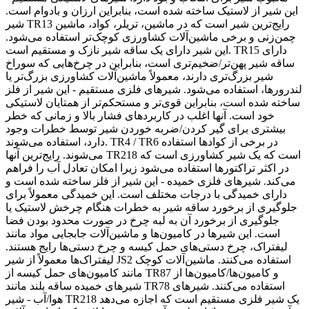
این شیر از لاستیک ساخته شده است، بنابراین ارزان و بادوام است.
شیر TR13 رایج‌ترین شیر است که در ماشین، تریلر، کواد، ماشین
چمن‌زنی و برخی ماشین‌آلات کشاورزی کوچک‌تر استفاده می‌شود.
این شیر دارای یک ساقه شیر نازک و مستقیم است. TR15 دارای
ساقه شیر پهن‌تر/ضخیم‌تری است، بنابراین در چرخ‌هایی که سوراخ
شیر بزرگ‌تری دارند، معمولاً ماشین‌آلات کشاورزی بزرگ‌تر یا
لندرورها، استفاده می‌شود. شیرهای فلزی مستقیم - این شیر از فلز
ساخته شده است، بنابراین قوی‌تر و مستحکم‌تر از همتایان لاستیکی
خود است. آنها اغلب در کاربردهای فشار بالا و زمانی که خطر
بیشتری برای گیر کردن/ضربه خوردن شیر توسط خطرات وجود
دارد، استفاده می‌شوند. TR4 / TR6 در برخی از کوادها استفاده
می‌شوند. رایج‌ترین آنها TR218 است که یک شیر کشاورزی است که
در اکثر تراکتورها استفاده می‌شود زیرا امکان تعادل آب را فراهم
می‌کند. شیرهای فلزی خمیده - این شیر از فلز ساخته شده است و
دارای خمیدگی با درجات مختلف است. این خمیدگی معمولاً برای
جلوگیری از برخورد ساقه شیر به خطرات هنگام چرخش لاستیک یا
جلوگیری از برخورد آن به لبه چرخ در صورت محدود بودن فضا
است. این شیرها در کامیون‌ها و ماشین‌آلات جابجایی مواد مانند
لیفتراک، چرخ دستی‌های حمل کیسه و چرخ دستی‌ها رایج هستند.
لیفتراک‌ها معمولاً از شیر JS2 استفاده می‌کنند. ماشین‌آلات کوچک
مانند کامیون‌های حمل کیسه از TR87 و کامیون‌ها/کامیون‌ها از
شیرهای خمیده ساقه بلند مانند TR78 استفاده می‌کنند. شیرهای
هوا/آب - شیر TR218 یک شیر فلزی مستقیم است که اجازه می‌دهد