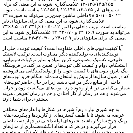
۱۳۵/۱۴۵/۱۵۵-۱۲ علامت‌گذاری شود، به این معنی که برای
سایزهای تایر ۱۳۵-۱۲، ۱۴۵-۱۲ یا ۱۵۵-۱۲ مناسب است. تیوب
داخلی ماشین چمن‌زنی می‌تواند به صورت ۲۳X۸.۵۰/۱۰.۵۰-۱۲
علامت‌گذاری شود، به این معنی که برای سایزهای تایر
۲۳X۸.۵۰-۱۲ یا ۲۳X۱۰.۵۰-۱۲ مناسب است. تیوب داخلی تراکتور
می‌تواند به صورت ۱۶.۹-۲۴ و ۴۲۰/۷۰-۲۴ علامت‌گذاری شود، به این
معنی که برای سایزهای تایر ۱۶.۹-۲۴ یا ۴۲۰/۷۰-۲۴ مناسب است.
آیا کیفیت تیوب‌های داخلی متفاوت است؟ کیفیت تیوب داخلی از
تولیدکننده‌ای به تولیدکننده دیگر متفاوت است. ترکیب لاستیک
طبیعی، لاستیک مصنوعی، کربن سیاه و سایر ترکیبات شیمیایی،
استحکام، دوام و کیفیت کلی تیوب‌ها را تعیین می‌کند. در فروشگاه
بیگ تایرز، تیوب‌های با کیفیت خوب را از تولیدکنندگانی می‌فروشیم
که در طول سال‌ها آزمایش و امتحان شده‌اند. هنگام خرید تیوب‌های
داخلی از منابع دیگر مراقب باشید زیرا در حال حاضر تیوب‌های
بسیار بی‌کیفیتی در بازار وجود دارد. تیوب‌های بی‌کیفیت زودتر خراب
می‌شوند و هم در زمان از کار افتادن و هم در زمان تعویض، هزینه
بیشتری برای شما دارند.
به چه شیری نیاز دارم؟ شیرها در شکل‌ها و اندازه‌های مختلفی
عرضه می‌شوند تا با طیف گسترده‌ای از کاربردها و پیکربندی‌های
رینگ چرخ سازگار باشند. شیرهای لوله داخلی در چهار دسته اصلی
قرار می‌گیرند و در هر کدام تعداد انگشت‌شماری از مدل‌های
محبوب شیر برای انتخاب وجود دارد: شیرهای لاستیکی مستقیم -