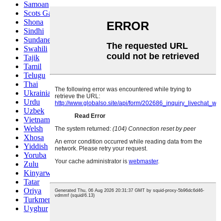
Samoan
Scots Gaelic
Shona
Sindhi
Sundanese
Swahili
Tajik
Tamil
Telugu
Thai
Ukrainian
Urdu
Uzbek
Vietnamese
Welsh
Xhosa
Yiddish
Yoruba
Zulu
Kinyarwanda
Tatar
Oriya
Turkmen
Uyghur