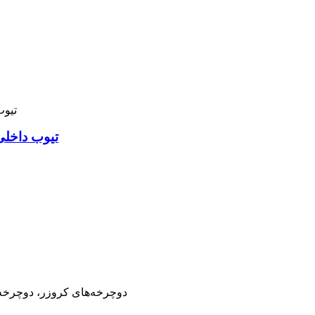
تیوب داخلی د
دوچرخه‌های کوهستان، جاده، BMX، دوچرخه‌های کروز