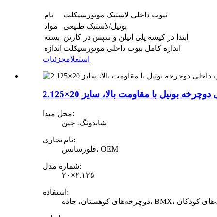
تیوب داخلی لاستیک موتورسیکلت
نام
بوتیل/لاستیک طبیعی
مواد
ابتدا در کیسه پلی اتیلن و سپس در کارتن
بسته
اندازه کامل تیوب داخلی موتورسیکلت
اندازه
استعلام
جزئیات
وچرخه بوتیل با مقاومت بالا، سایز 20×2.125
محل مبدا:
شاندونگ، چین
نام تجاری:
فلورسانس، OEM
شماره مدل:
۲۰×۲.۱۲۵
استفاده:
ر، دوچرخه‌های کودکان