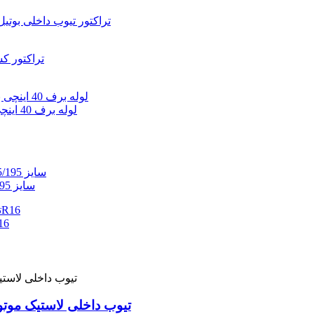
لوله برف 40 اینچی با پوشش پی وی سی برای لوله برف 100 سانتی متری
لاستیک داخلی خودرو کره‌ای سایز 185/195R14 سایز 185/195-14
تیوب داخلی لاستیک کامیون 
تیوب داخلی لاستیک موتور سیکلت 18 21 کامارا م