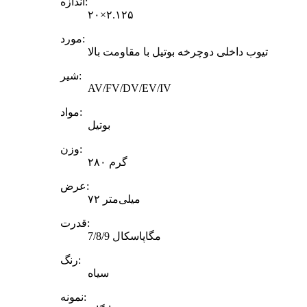
اندازه:
۲۰×۲.۱۲۵
مورد:
تیوب داخلی دوچرخه بوتیل با مقاومت بالا
شیر:
AV/FV/DV/EV/IV
مواد:
بوتیل
وزن:
۲۸۰ گرم
عرض:
۷۲ میلی‌متر
قدرت:
7/8/9 مگاپاسکال
رنگ:
سیاه
نمونه: