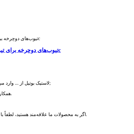
تیوب‌های دوچرخه برای تیوب‌های داخلی دوچرخه ۲۸ اینچ ۷۰۰ سایز ۲۵-۳۲c
;
1. لاستیک بوتیل از ... وارد م
، تضمین کیفیت بالا.
۲. همکا
اگر به محصولات ما علاقه‌مند هستید، لطفاً با من تماس بگیرید و جزئیات محصول را به من اطلاع دهید.