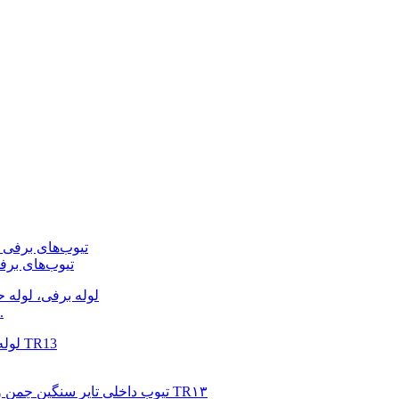
تیوب‌های برفی ب
حلقه برفی بادی عم