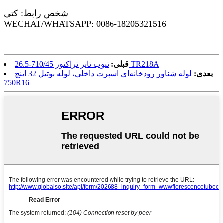
شخص رابط: کتی
WECHAT/WHATSAPP: 0086-18205321516
تیوب تایر تراکتور 710/45-26.5 TR218A
قبلی:
بعدی:
لوله شناور رودخانه‌ای اسپرت داخلی، لوله بوتیل 32 اینچ
750R16