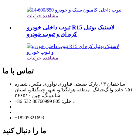
مشاهده جزئیات
تیوب داخلی خودرو R15 لاستیک بوتیل
کره ای و تیوب خودرو
مشاهده جزئیات
تماس با ما
ساختمان ۱۳، پارک صنعتی فناوری نوآوری مکس، شماره
۱۵۱ جاده وانگ‌جیانگ، منطقه هوانگدائو، شهر چینگدائو، استان
شاندونگ، چین ۲۶۶۵۱۰
info@florescence.cc
info85@florescence.cc
‎+18205321693‎
ما را دنبال کنید