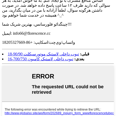
اساس منافع مشترک با تو ایجاد کنم. به ما خوش آمدید، به هر
سوالی که دارید ظرف ۱۲ ساعت پاسخ داده خواهد شد. در صورت
داشتن هرگونه سوال، لطفاً آزادانه با من در میان بگذارید، من
همیشه در خدمت شما خواهم بود ^_^
چینگدائو فلورسانس، بهترین شریک شما!!!
ایمیل: info66@florescence.cc
واتساپ/وی‌چت/اسکایپ: +86-18205327669
قبلی:
تیوب داخلی لاستیک موتورسیکلت 90/90-18
بعدی:
تیوب داخلی لاستیک کامیون 700/750-16